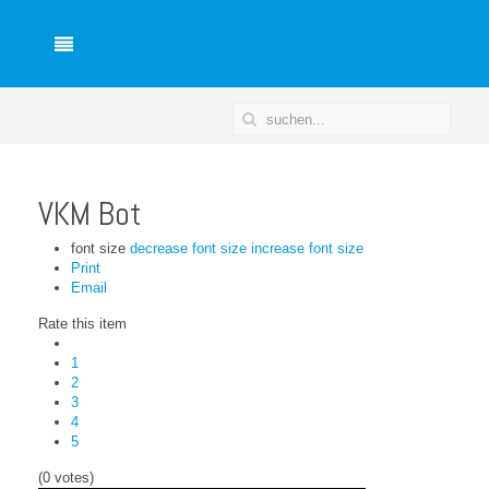
VKM Bot
font size
decrease font size
increase font size
Print
Email
Rate this item
1
2
3
4
5
(0 votes)