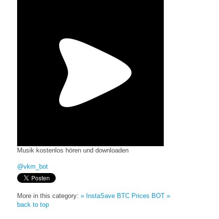
Musik kostenlos hören und downloaden
@vkm_bot
More in this category:
« InstaSave
BTC Prices BOT »
back to top