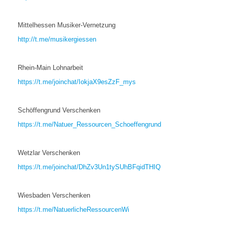
Mittelhessen Musiker-Vernetzung
http://t.me/musikergiessen
Rhein-Main Lohnarbeit
https://t.me/joinchat/IokjaX9esZzF_mys
Schöffengrund Verschenken
https://t.me/Natuer_Ressourcen_Schoeffengrund
Wetzlar Verschenken
https://t.me/joinchat/DhZv3Un1tySUhBFqidTHIQ
Wiesbaden Verschenken
https://t.me/NatuerlicheRessourcenWi