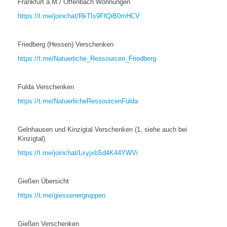
Frankfurt a.M./ Offenbach Wohnungen
https://t.me/joinchat/RkTIs9FfQiB0mHCV
Friedberg (Hessen) Verschenken
https://t.me/Natuerliche_Ressourcen_Friedberg
Fulda Verschenken
https://t.me/NatuerlicheRessourcenFulda
Gelnhausen und Kinzigtal Verschenken (1, siehe auch bei
Kinzigtal)
https://t.me/joinchat/LxyjxbSd4K44YWVi
Gießen Übersicht
https://t.me/giessenergruppen
Gießen Verschenken