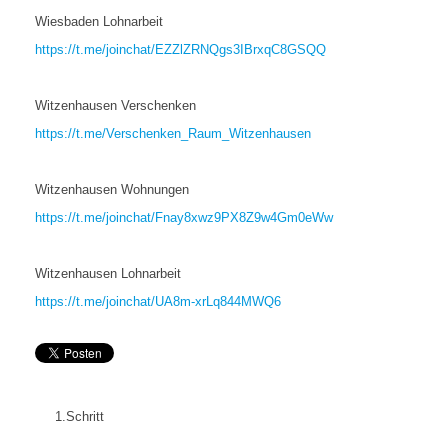
Wiesbaden Lohnarbeit
https://t.me/joinchat/EZZlZRNQgs3IBrxqC8GSQQ
Witzenhausen Verschenken
https://t.me/Verschenken_Raum_Witzenhausen
Witzenhausen Wohnungen
https://t.me/joinchat/Fnay8xwz9PX8Z9w4Gm0eWw
Witzenhausen Lohnarbeit
https://t.me/joinchat/UA8m-xrLq844MWQ6
1.Schritt