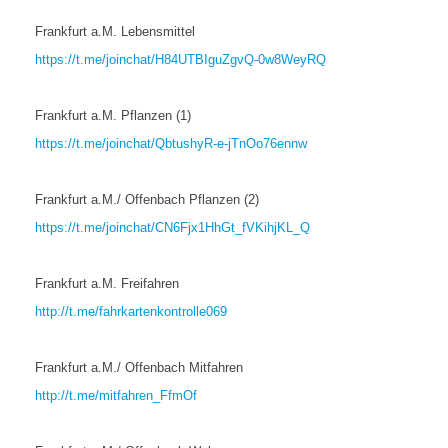
Frankfurt a.M. Lebensmittel
https://t.me/joinchat/H84UTBIguZgvQ-0w8WeyRQ
Frankfurt a.M. Pflanzen (1)
https://t.me/joinchat/QbtushyR-e-jTnOo76ennw
Frankfurt a.M./ Offenbach Pflanzen (2)
https://t.me/joinchat/CN6Fjx1HhGt_fVKihjKL_Q
Frankfurt a.M. Freifahren
http://t.me/fahrkartenkontrolle069
Frankfurt a.M./ Offenbach Mitfahren
http://t.me/mitfahren_FfmOf